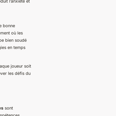
uit l’anxiété et
e bonne
ement où les
upe bien soudé
gies en temps
aque joueur soit
ver les défis du
es
sont
ompétences