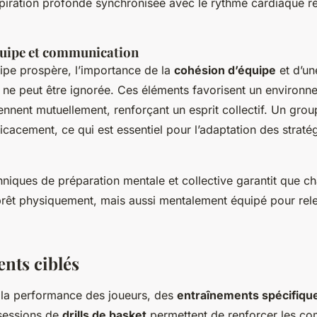
piration profonde synchronisée avec le rythme cardiaque réd
uipe et communication
ipe prospère, l’importance de la
cohésion d’équipe
et d’un
ne peut être ignorée. Ces éléments favorisent un environn
ennent mutuellement, renforçant un esprit collectif. Un gro
cacement, ce qui est essentiel pour l’adaptation des straté
hniques de préparation mentale et collective garantit que ch
rêt physiquement, mais aussi mentalement équipé pour rele
nts ciblés
r la performance des joueurs, des
entraînements spécifiqu
 sessions de
drills de basket
permettent de renforcer les c