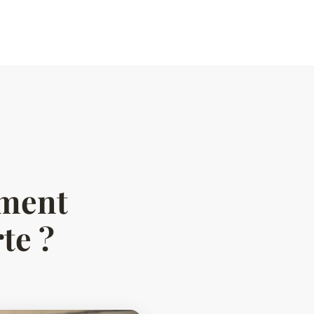
o
mment
te ?