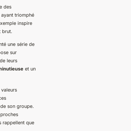
e des
 ayant triomphé
xemple inspire
 brut.
nté une série de
pose sur
 de leurs
minutieuse
et un
 valeurs
ces
n de son groupe.
approches
s rappellent que