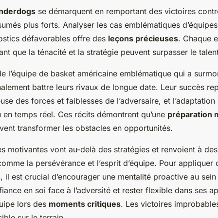
nderdogs
se démarquent en remportant des victoires contr
sumés plus forts. Analyser les cas emblématiques d’équipes
ostics défavorables offre des
leçons précieuses
. Chaque e
rant que la ténacité et la stratégie peuvent surpasser le talent
de l’équipe de basket américaine emblématique qui a surmo
nalement battre leurs rivaux de longue date. Leur succès re
euse des forces et faiblesses de l’adversaire, et l’adaptation
eu en temps réel. Ces récits démontrent qu’une
préparation 
vent transformer les obstacles en opportunités.
res motivantes vont au-delà des stratégies et renvoient à des
omme la persévérance et l’esprit d’équipe. Pour appliquer 
s
, il est crucial d’encourager une mentalité proactive au sei
fiance en soi face à l’adversité et rester flexible dans ses 
uipe lors des
moments critiques
. Les victoires improbable
ible sur le terrain.