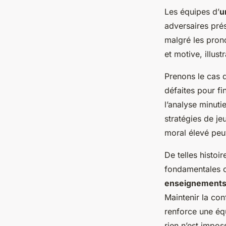
Les équipes d’
u
adversaires pré
malgré les pron
et motive, illust
Prenons le cas 
défaites pour fi
l’analyse minuti
stratégies de j
moral élevé peu
De telles histoi
fondamentales c
enseignement
Maintenir la con
renforce une éq
rien n’est imposs