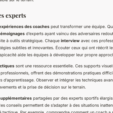
es experts
expériences des coaches
peut transformer une équipe. Q
témoignages
d’experts ayant vaincu des adversaires redout
oite à outils stratégique. Chaque
interview
avec ces profess
tégies subtiles et innovantes. Écouter ceux qui ont réécrit le
rspicacité aide les équipes à développer leur propre approc
ctiques
sont une ressource essentielle. Ces supports visuel
 professionnels, offrent des démonstrations pratiques diffici
s d’apprentissage. Observer et intégrer les techniques ava
uvements et la prise de décision sur le terrain.
 supplémentaires
partagées par des experts sportifs élargis
es conseils permettent de s’adapter à des situations inatte
lité tactique. Par exemple, comprendre comment un coach a 