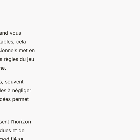
uand vous
ables, cela
ionnels met en
s règles du jeu
he.
s, souvent
les à négliger
ncées permet
sent l’horizon
ndues et de
modifié sa