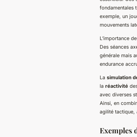
fondamentales t
exemple, un joue
mouvements latér
L’importance de 
Des séances axé
générale mais a
endurance accru
La
simulation d
la
réactivité
des
avec diverses st
Ainsi, en combi
agilité tactique
Exemples d