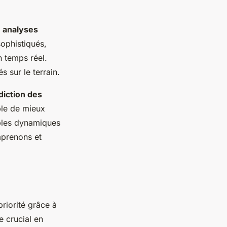
s
analyses
sophistiqués,
n temps réel.
 sur le terrain.
diction des
ble de mieux
iples dynamiques
mprenons et
riorité grâce à
e crucial en