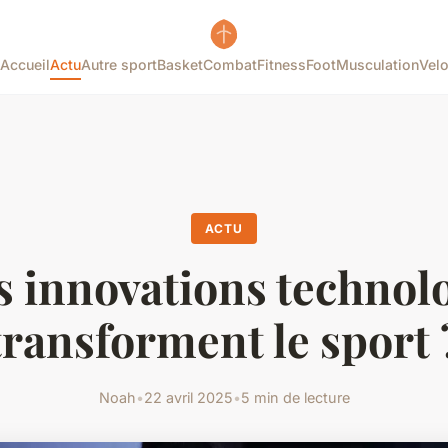
Accueil
Actu
Autre sport
Basket
Combat
Fitness
Foot
Musculation
Vel
ACTU
s innovations technol
transforment le sport 
Noah
•
22 avril 2025
•
5 min de lecture