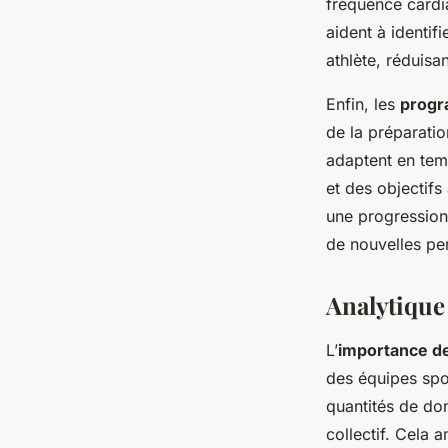
fréquence cardi
aident à identif
athlète, réduisa
Enfin, les
progr
de la préparati
adaptent en tem
et des objectifs
une progression 
de nouvelles pe
Analytique 
L’
importance d
des équipes spo
quantités de don
collectif. Cela 