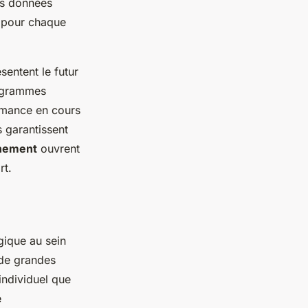
es données
s pour chaque
sentent le futur
rogrammes
ormance en cours
s garantissent
înement
ouvrent
rt.
gique au sein
 de grandes
 individuel que
e