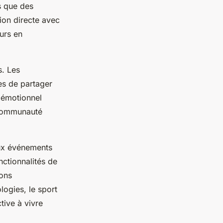
es que des
tion directe avec
urs en
s. Les
es de partager
n émotionnel
e communauté
aux événements
nctionnalités de
ions
logies, le sport
tive à vivre