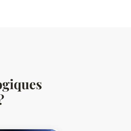
o
ogiques
?