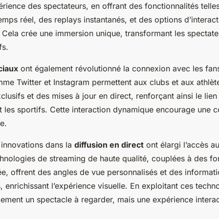
érience des spectateurs, en offrant des fonctionnalités tell
temps réel, des replays instantanés, et des options d’interac
 Cela crée une immersion unique, transformant les spectate
fs.
ciaux
ont également révolutionné la connexion avec les fan
me Twitter et Instagram permettent aux clubs et aux athlèt
usifs et des mises à jour en direct, renforçant ainsi le lie
 et les sportifs. Cette interaction dynamique encourage un
e.
s innovations dans la
diffusion en direct
ont élargi l’accès 
chnologies de streaming de haute qualité, couplées à des fo
e, offrent des angles de vue personnalisés et des informat
 enrichissant l’expérience visuelle. En exploitant ces techno
lement un spectacle à regarder, mais une expérience interac