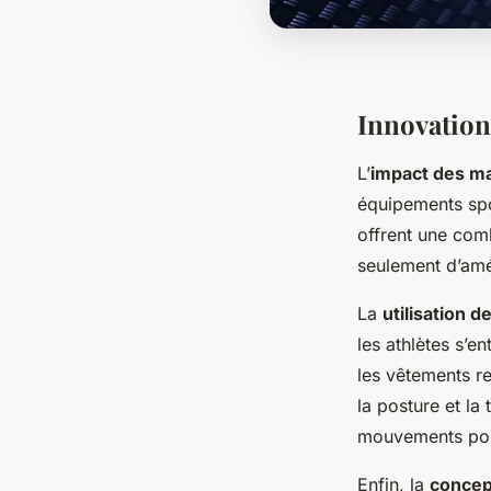
Innovation
L’
impact des m
équipements spo
offrent une comb
seulement d’améli
La
utilisation d
les athlètes s’e
les vêtements r
la posture et la
mouvements pour
Enfin, la
concep