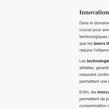
Innovation
Dans le domain
crucial pour amé
technologiques 
que les
lasers 
réduire l’inflam
Les
technologie
athlètes, garant
mesurent continu
permettant une i
Enfin, les
innova
permettent de pe
consommation de