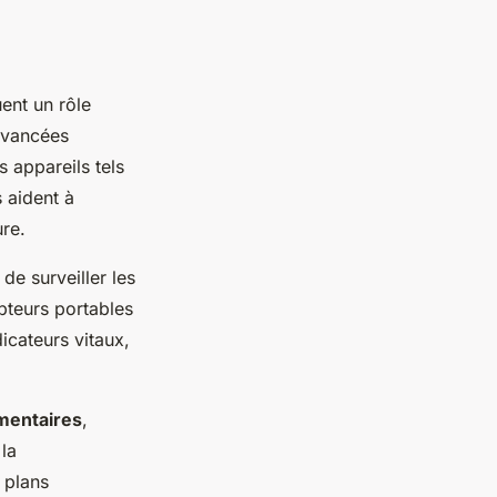
ent un rôle
 avancées
 appareils tels
s aident à
ure.
e surveiller les
pteurs portables
icateurs vitaux,
mentaires
,
la
 plans