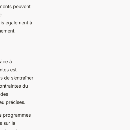
ements peuvent
e
ais également à
înement.
âce à
ntes est
s de s’entraîner
ontraintes du
 des
eu précises.
es programmes
s sur la